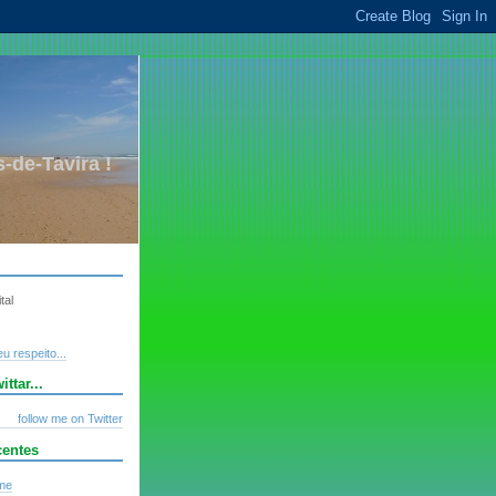
-de-Tavira !
tal
u respeito...
ttar...
follow me on Twitter
centes
lme