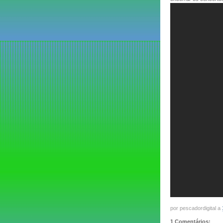
por pescadordigital a
1 Comentários: