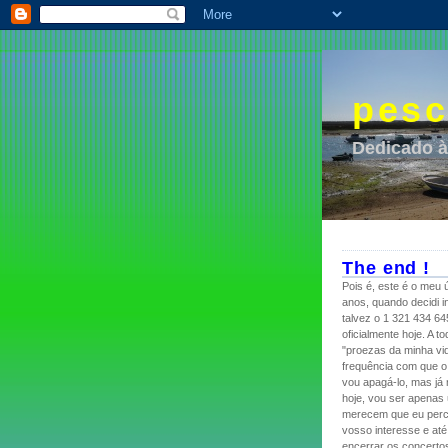
pesc
Dedicado à
The end !
Pois é, este é o meu ú
anos, quando decidi i
talvez o 1 321 434 64
oficialmente hoje. A 
"proezas da minha vid
frequência com que o 
vou apagá-lo, mas já 
hoje, vou ser apenas
merecem que eu perca
vosso interesse e até
encerrar os concertos