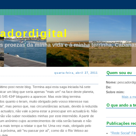
adordigital
s proezas da minha vida e á minha terrinha, Cabanas
Quem sou eu
quarta-feira, abril 27, 2011
Nome:
pescadordigi
ltimo post neste blog. Termina aqui esta saga iniciada há sete
De:
nicar um blog que seria apenas "mais um" na face deste planeta,
Sobre mim:
5 545 434º blogueiro a aparecer. Mas este blog termina
Mais a me
todos quanto o leram, muito obrigado pelo vosso interesse nas
O que ando a twi
a", mas penso que, nas circunstâncias actuais, devido à reduzida
actualizo, não vale a pena estar a preocupar em actualizá-lo. Não
não vão saber novidades minhas por este intermédio. A partir de
 um anónimo cujos acontecimentos de vida serão banais e não
Publicações re
 mais tempo a relatar o que foi. Uma vez mais, obrigado pelo
 à próxima, até "eu passar por aí", como diz o Rio Veloso ao
"Rede Social" Fi
 dele.