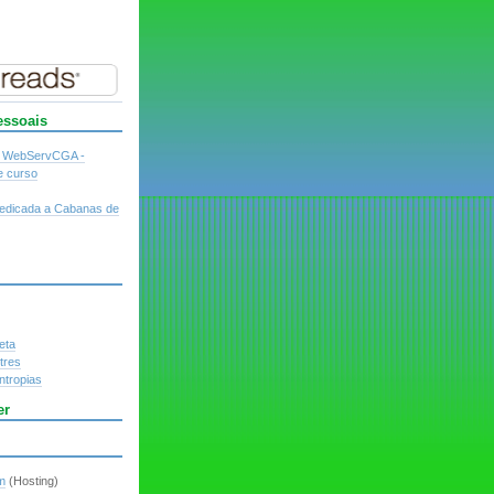
essoais
o WebServCGA -
e curso
dedicada a Cabanas de
eta
tres
ntropias
er
m
(Hosting)