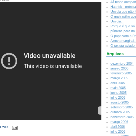
Já tenho companh
Hattrick - crónic
Um dia que não fo
O maltrapilho que
Um dia...
Porque é que só
públicas para ho.
O papa vem a Port
A nova marginal...
O taxista aviador
Arquivos
dezembro 2004
janeiro 2005
fevereiro 2005
março 2005
abril 2005
maio 2005
junho 2005
julho 2005
agosto 2005
setembro 2005
outubro 2005
novembro 2005
março 2006
abril 2006
17:00
|
julho 2006