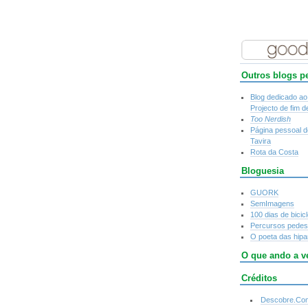
Outros blogs p
Blog dedicado a
Projecto de fim d
Too Nerdish
Página pessoal 
Tavira
Rota da Costa
Bloguesia
GUORK
SemImagens
100 dias de bicicl
Percursos pedes
O poeta das hipa
O que ando a v
Créditos
Descobre.Co