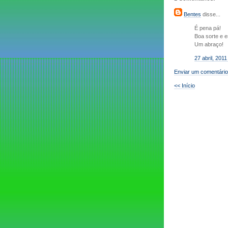
Bentes
disse...
É pena pá!
Boa sorte e e
Um abraço!
27 abril, 2011
Enviar um comentário
<< Início