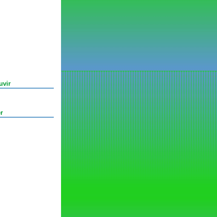
uvir
r