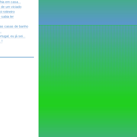
ia em casa...
a de um viciado
i rotineiro
 sabia ler
 as casas de banho
..
ugal, eu já sei...
 !