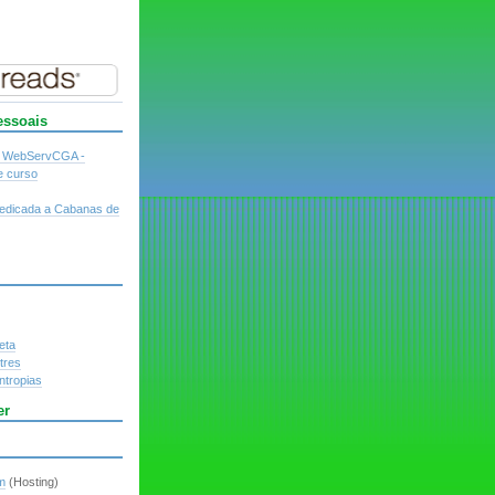
essoais
o WebServCGA -
e curso
dedicada a Cabanas de
eta
tres
ntropias
er
m
(Hosting)