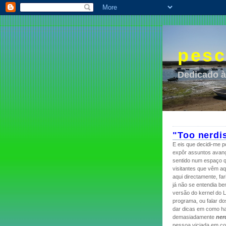
pesc
Dedicado à
"Too nerdis
E eis que decidi-me p
expôr assuntos avanç
sentido num espaço q
visitantes que vêm aq
aqui directamente, f
já não se entendia bem
versão do kernel do L
programa, ou falar d
dar dicas em como ha
demasiadamente
ner
pessoa viciada em co