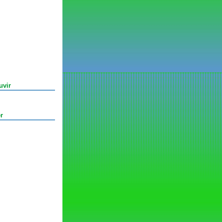
uvir
r