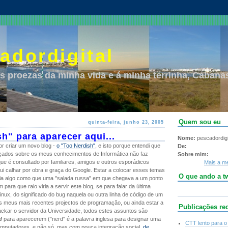
adordigital
s proezas da minha vida e á minha terrinha, Cabanas
Quem sou eu
quinta-feira, junho 23, 2005
h" para aparecer aqui...
Nome:
pescadordigi
or criar um novo blog -
o "Too Nerdish"
, e isto porque entendi que
De:
ados sobre os meus conhecimentos de Informática não faz
Sobre mim:
ue é consultado por familiares, amigos e outros esporádicos
Mais a me
ui calhar por obra e graça do Google. Estar a colocar esses temas
O que ando a twi
aria algo como que uma "salada russa" em que chegava a um ponto
 para que raio viria a servir este blog, se para falar da última
inux, do significado do bug naquela ou outra linha de código de um
os meus mais recentes projectos de programação, ou ainda estar a
Publicações re
ckar o servidor da Universidade, todos estes assuntos são
d
para aparecerem ("nerd" é a palavra inglesa para designar uma
CTT lento para o
mputadores, e não só, mas com pouca integração social,
de