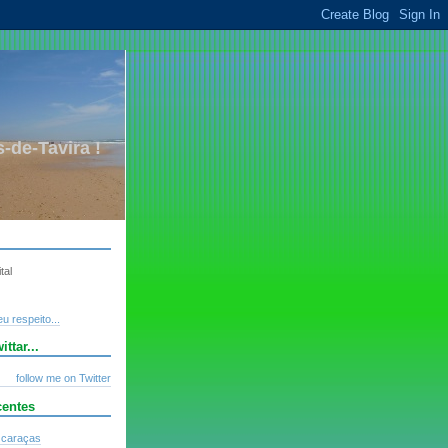
-de-Tavira !
tal
u respeito...
ttar...
follow me on Twitter
centes
 caraças