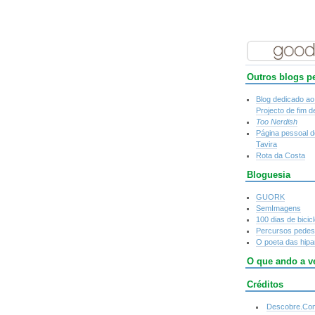
Outros blogs p
Blog dedicado a
Projecto de fim d
Too Nerdish
Página pessoal 
Tavira
Rota da Costa
Bloguesia
GUORK
SemImagens
100 dias de bicicl
Percursos pedes
O poeta das hipa
O que ando a v
Créditos
Descobre.Co