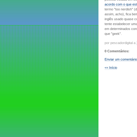
acordo com o que est
termo "too nerdish" (
assim, acho), fica bem
inglês usado quase 
tente estabelecer uma
em determinados conte
que "geek".
por pescadordigital a
0 Comentários:
Enviar um comentário
<< Início