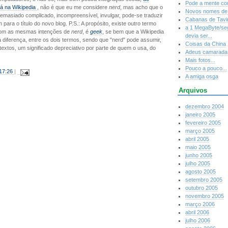
Pode a mente con
á na Wikipedia
, não é que eu me considere
nerd
, mas acho que o
Novos nomes de
demasiado complicado, incompreensível, invulgar, pode-se traduzir
Cabanas de Tavir
 para o título do novo blog. P.S.: A propósito, existe outro termo
a 1 MegaByte/se
com as mesmas intenções de
nerd
, é
geek
, se bem que a Wikipedia
devia ser...
 diferença, entre os dois termos, sendo que "nerd" pode assumir,
Coisas da China
xtos, um significado depreciativo por parte de quem o usa, do
Adeus camarada 
Mais fotos...
Pouco a pouco...
17:26
|
A amiga osga
Arquivos
dezembro 2004
janeiro 2005
fevereiro 2005
março 2005
abril 2005
maio 2005
junho 2005
julho 2005
agosto 2005
setembro 2005
outubro 2005
novembro 2005
março 2006
abril 2006
julho 2006