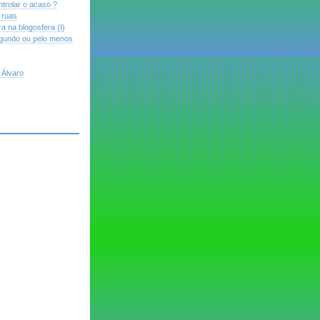
trolar o acaso ?
 ruas
a na blogosfera (I)
gundo ou pelo menos
Álvaro